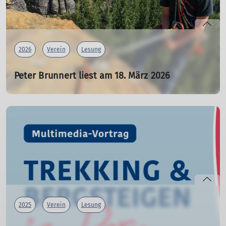
2026
Verein
Lesung
Peter Brunnert liest am 18. März 2026
Lesung im Southrock
12.01.2026
Die DAV-Sektion "Alexander von Humboldt" präsentiert
in Kooperation mit der South Rock-Kletterhalle:
Peter Brunnert
Klettern ist sächsy!
Lesung
2025
Verein
Lesung
Termin: Mittwoch, 18. März 2026, 19.30 (Einlass ab 19:00)