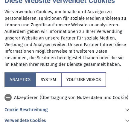
Diese Website verwendet Cookies
Andere Themen
Deutscher Alpenverein Landesverband Berlin e.V.
präsentiert:
Wir verwenden Cookies, um Inhalte und Anzeigen zu
2023
2024
2025
2026
Feste
Filmabend
personalisieren, Funktionen für soziale Medien anbieten zu
Peter Brunnert
können und Zugriffe auf unsere Website zu analysieren.
Mitgliederversammlung
Natur
Verein
Außerdem geben wir Informationen zu Ihrer Verwendung
Bergsteigen und andere
unserer Website an unsere Partner für soziale Medien,
Vorstandsmitteilung
Vortrag
Missverständnisse
Werbung und Analysen weiter. Unsere Partner führen diese
Informationen möglicherweise mit weiteren Daten
Literarischer Vortrag
zusammen, die Sie ihnen bereitgestellt haben oder die sie
im Rahmen Ihrer Nutzung der Dienste gesammelt haben.
Termin: Montag, 17. März 2025, 19.30 (Einlass 18.30)
Unsere Sektion
ANALYTICS
SYSTEM
YOUTUBE VIDEOS
mehr erfahren
Verbände
Akzeptieren (Übertragung von Nutzerdaten und Cookie)
Kooperationspartner
Cookie Beschreibung
Verwendete Cookies
Sektion AlpinClub Berlin des Deutschen Alpenvereins e.V.
Spielhagenstr. 4