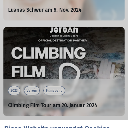
Luanas Schwur am 6. Nov. 2024
Film in der Kunstfabrik Schlot
30.10.2024
Der Landesverban Berlin zeigt:
Luanas Schwur
The Albanian Virgin/Virgjëresha Shqiptare
Albanien/Deutschland/Belgien/Kosovo 2021
mehr erfahren
2023
Verein
Filmabend
Climbing Film Tour am 20. Januar 2024
Kultserie im neuen Jahr im Southrock
24.11.2023