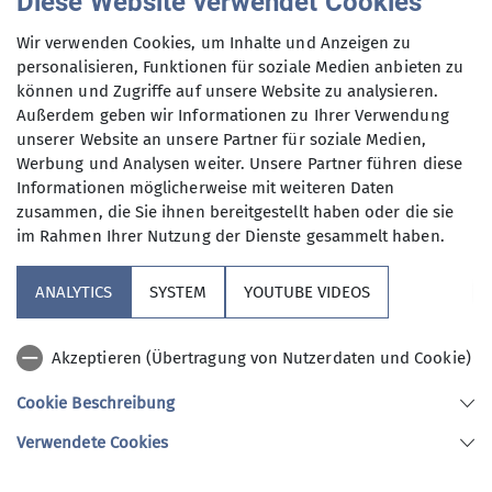
Diese Website verwendet Cookies
Andere Themen
Der Southrock Berlin zeigt:
Wir verwenden Cookies, um Inhalte und Anzeigen zu
Climbing Film Tour
2024
2025
2026
Feste
Lesung
personalisieren, Funktionen für soziale Medien anbieten zu
können und Zugriffe auf unsere Website zu analysieren.
Mitgliederversammlung
mehr erfahren
Natur
Verein
Außerdem geben wir Informationen zu Ihrer Verwendung
unserer Website an unsere Partner für soziale Medien,
Vorstandsmitteilung
Vortrag
Werbung und Analysen weiter. Unsere Partner führen diese
Informationen möglicherweise mit weiteren Daten
zusammen, die Sie ihnen bereitgestellt haben oder die sie
im Rahmen Ihrer Nutzung der Dienste gesammelt haben.
Unsere Sektion
ANALYTICS
SYSTEM
YOUTUBE VIDEOS
Verbände
Akzeptieren (Übertragung von Nutzerdaten und Cookie)
Kooperationspartner
Cookie Beschreibung
Verwendete Cookies
Sektion AlpinClub Berlin des Deutschen Alpenvereins e.V.
Spielhagenstr. 4