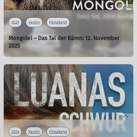
2025
Verein
Filmabend
Mongolei – Das Tal der Bären: 12. November
2025
Siegerfilm auf Bergfilmfestivals 2024
04.10.2025
mehr erfahren
2024
Verein
Filmabend