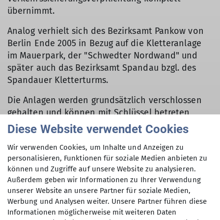
übernimmt.
Analog verhielt sich des Bezirksamt Pankow von
Berlin Ende 2005 in Bezug auf die Kletteranlage
im Mauerpark, der "Schwedter Nordwand" und
später auch das Bezirksamt Spandau bzgl. des
Spandauer Kletterturms.
Die Anlagen werden grundsätzlich verschlossen
gehalten und können mit Schlüssel betreten
werden. Widerrechtliches Nutzen der
Diese Website verwendet Cookies
Kletteranlage (Einbruch) führt zwangsläufig zum
Wir verwenden Cookies, um Inhalte und Anzeigen zu
Haftungsausschluss, evtl. zum Schadensersatz und
personalisieren, Funktionen für soziale Medien anbieten zu
in groben Fällen zur Anzeige.
können und Zugriffe auf unsere Website zu analysieren.
Außerdem geben wir Informationen zu Ihrer Verwendung
unserer Website an unsere Partner für soziale Medien,
Werbung und Analysen weiter. Unsere Partner führen diese
Informationen möglicherweise mit weiteren Daten