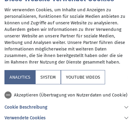
Betriebskosten diese Halle. AlpinClub-Mitglieder
Höchste Kletterhalle Berlins (17 m) im Süden der
zahlen einen ermäßigten Eintrittspreis.
Thiemannstraße 1 Tor 4
Wir verwenden Cookies, um Inhalte und Anzeigen zu
Südbloc
Stadt, mit Autobelays und neuer Außenanlage.
personalisieren, Funktionen für soziale Medien anbieten zu
12059 Berlin
können und Zugriffe auf unsere Website zu analysieren.
Der AlpinClub Berlin beteiligt sich an den
https://www.ostbloc.de/
Außerdem geben wir Informationen zu Ihrer Verwendung
mehr erfahren
Betriebskosten diese Halle. AlpinClub-Mitglieder
unserer Website an unsere Partner für soziale Medien,
Boulderhalle mit großem Außenbereich im Süden
zahlen einen ermäßigten Eintrittspreis.
Hauptstraße 13
Werbung und Analysen weiter. Unsere Partner führen diese
Berlins.
10317 Berlin
Informationen möglicherweise mit weiteren Daten
zusammen, die Sie ihnen bereitgestellt haben oder die sie
Der AlpinClub Berlin beteiligt sich an den
https://southrock-berlin.de/
im Rahmen Ihrer Nutzung der Dienste gesammelt haben.
mehr erfahren
Unsere Sektion
Betriebskosten diese Halle. AlpinClub-Mitglieder
zahlen einen ermäßigten Eintrittspreis.
Trachenbergring 85
ANALYTICS
SYSTEM
YOUTUBE VIDEOS
12249 Berlin
Verbände
https://www.südbloc.de/
mehr erfahren
Akzeptieren (Übertragung von Nutzerdaten und Cookie)
Kooperationspartner
Großbeerenstraße 2–10, Haus 4
Cookie Beschreibung
12107 Berlin
Verwendete Cookies
Sektion AlpinClub Berlin des Deutschen Alpenvereins e.V.
mehr erfahren
Spielhagenstr. 4