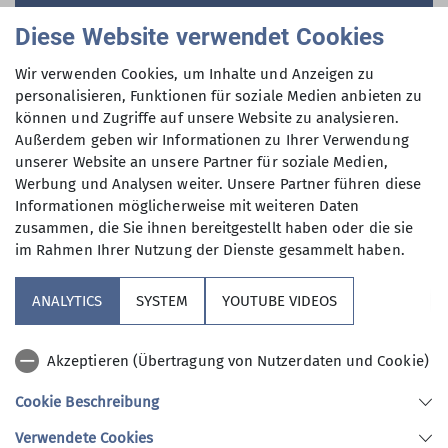
Kursverwaltung
Diese Website verwendet Cookies
Anfrage an die Kursverwaltung des AlpinClub Berlin
Wir verwenden Cookies, um Inhalte und Anzeigen zu
personalisieren, Funktionen für soziale Medien anbieten zu
können und Zugriffe auf unsere Website zu analysieren.
Zur Anfrageseite
Außerdem geben wir Informationen zu Ihrer Verwendung
unserer Website an unsere Partner für soziale Medien,
Werbung und Analysen weiter. Unsere Partner führen diese
Informationen möglicherweise mit weiteren Daten
zusammen, die Sie ihnen bereitgestellt haben oder die sie
im Rahmen Ihrer Nutzung der Dienste gesammelt haben.
Unsere Sektion
ANALYTICS
SYSTEM
YOUTUBE VIDEOS
Verbände
Akzeptieren (Übertragung von Nutzerdaten und Cookie)
Kooperationspartner
Cookie Beschreibung
Verwendete Cookies
Sektion AlpinClub Berlin des Deutschen Alpenvereins e.V.