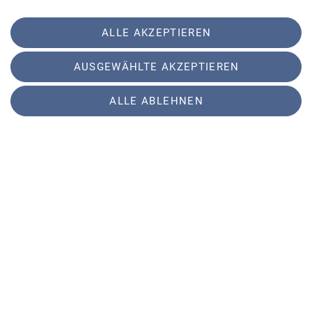
Elbsandsteingebirge. Und da gibt’s einiges zu
erzählen.
ALLE AKZEPTIEREN
An den tausend pittoresken Felstürmen des
AUSGEWÄHLTE AKZEPTIEREN
Elbsandsteingebirges geschehen nämlich Dinge,
die so unglaublich klingen, dass sie wahr sein
ALLE ABLEHNEN
müssen – so etwas kann man sich nicht
ausdenken.
Und der Kuriositäten gibt es wahrlich genug:
Fleischfressende Risse, die die Aspiranten blutend
und mit zerrissener Kleidung ausspucken,
fußgelenkszertrümmernde Sprünge über finstere
Abgründe, akrobatische Menschenpyramiden, die
aussehen als gäbe der chinesische Nationalzirkus
ein Gastspiel an den Ufern der Elbe, sowie wahre
Männer, die dem Fels barfuß zuleibe rücken. Und
manchmal auch barfuß und betrunken.