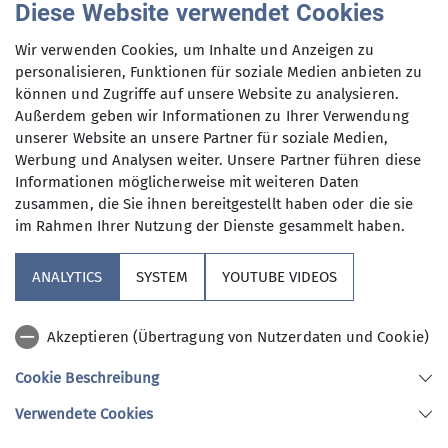
Diese Website verwendet Cookies
Wir verwenden Cookies, um Inhalte und Anzeigen zu
personalisieren, Funktionen für soziale Medien anbieten zu
können und Zugriffe auf unsere Website zu analysieren.
Außerdem geben wir Informationen zu Ihrer Verwendung
unserer Website an unsere Partner für soziale Medien,
Werbung und Analysen weiter. Unsere Partner führen diese
Informationen möglicherweise mit weiteren Daten
zusammen, die Sie ihnen bereitgestellt haben oder die sie
im Rahmen Ihrer Nutzung der Dienste gesammelt haben.
ANALYTICS
SYSTEM
YOUTUBE VIDEOS
Am Mi. 18.3.2026 um 19:30 präsentiert die DAV-
Sektion "Alexander von Humboldt" in
Akzeptieren (Übertragung von Nutzerdaten und Cookie)
Kooperation mit der South Rock-Kletterhalle eine
Lesung mit dem Kultbuchautor Peter Brunnert.
Cookie Beschreibung
Der Titel
„Klettern ist sächsy!“
lässt vermuten,
Verwendete Cookies
wohin die Reise geht: ins sagenumwobene