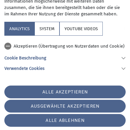
Informationen möglicherweise mit weiteren Daten
zusammen, die Sie ihnen bereitgestellt haben oder die sie
im Rahmen Ihrer Nutzung der Dienste gesammelt haben.
Unsere Sektion
ANALYTICS
SYSTEM
YOUTUBE VIDEOS
Verbände
Akzeptieren (Übertragung von Nutzerdaten und Cookie)
Kooperationspartner
Cookie Beschreibung
Verwendete Cookies
Sektion AlpinClub Berlin des Deutschen Alpenvereins e.V.
Spielhagenstr. 4
10585 Berlin
Telefon +493034508804
ALLE AKZEPTIEREN
Kontakt
AUSGEWÄHLTE AKZEPTIEREN
AGB
Impressum
Datenschutz
Datenschutz-Einstellungen
ALLE ABLEHNEN
Kontakt