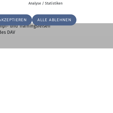
rn – idealerweise als Trainer:in, Betreuer:in oder selbs
Analyse / Statistiken
nen und an der Entwicklung sportlicher Potenziale
Teamfähigkeit
keit (z. B. Wettkampfbetreuung)
AKZEPTIEREN
ALLE ABLEHNEN
pf- und Trainingsreisen
des DAV
m Nachwuchsleistungssport mit großem Gestaltungsspi
en Team aus Trainer:innen, Ehrenamtlichen und Athle
 im DAV-Trainersystem
cher Arbeit (inkl. Spesen, ggf. Aufwandsentschädigu
kunft im Landesverband und darüber hinaus
ftige Bewerbung (inkl. kurzer Darstellung deiner Mot