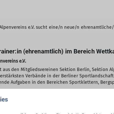
lpenvereins e.V. sucht eine/n neue/n ehrenamtliche/n
ainer:in (ehrenamtlich) im Bereich Wettk
vereins e.V.
 aus den Mitgliedsvereinen Sektion Berlin, Sektion A
erstärksten Verbände in der Berliner Sportlandschaft
nde Aufgaben in den Bereichen Sportklettern, Bergsp
ies
rentwicklung unserer Tätigkeiten suchen wir einen e
lichen Umfeld und suchen zum nächstmöglichen Zeitp
amtlich)