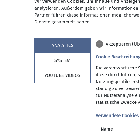
Wir verwenden Cookies, um Inhalte und Anzeigen 
mit dem Schwerpunkt
Wettkampfklettern (
analysieren. Außerdem geben wir Informationen 
Partner führen diese Informationen möglicherwei
Deine Aufgaben:
Dienste gesammelt haben.
Planung, Organisation und Durchführung d
Betreuung und Coaching der Landeskadera
Akzeptieren (Üb
Meisterschaften)
ANALYTICS
Talentsichtung und -förderung in enger 
Cookie Beschreibun
SYSTEM
Mitarbeit bei der langfristigen Leistung
Die verantwortliche 
Kommunikation und Zusammenarbeit mit d
diese durchführen, s
YOUTUBE VIDEOS
Vereinen
Nutzungsprofile erste
Organisation von Lehrgängen, Trainingsla
ständig zu verbessern
Unterstützung bei der Erstellung von Tr
zur Nutzeranalyse ei
Sektionstrainer:innen
statistische Zwecke v
Dein Profil:
Verwendete Cookies
Mindestens DAV Trainer C Leistungssport, b
Name
Grundkenntnisse in sportwissenschaftliche