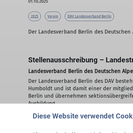
01.10.2025
2025
Verein
DAV Landesverband Berlin
Der Landesverband Berlin des Deutschen A
Stellenausschreibung – Landestr
Landesverband Berlin des Deutschen Alpen
Der Landesverband Berlin des DAV besteht
Humboldt und ist damit einer der mitglied
Berlin und übernehmen sektionsübergreife
Ausbildung.
Diese Website verwendet Cook
Zur Unterstützung, Entwicklung und Weite
Tätigkeit in einem überwiegend ehrenamt
Persönlichkeit als
Landestrainer:in (ehren