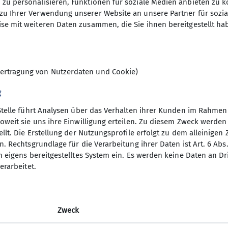
zu personalisieren, Funktionen für soziale Medien anbieten zu k
Bouldern, Lead, Speed) / Leistungssport
zu Ihrer Verwendung unserer Website an unsere Partner für sozi
se mit weiteren Daten zusammen, die Sie ihnen bereitgestellt ha
es landesverbandlichen Kadertrainings und Testreih
thlet:innen bei Trainingsmaßnahmen und Wettkämpfen
ertragung von Nutzerdaten und Cookie)
Zusammenarbeit mit den Sektionen
g
sentwicklung im Rahmen des DAV-Nachwuchsleistungssp
Stelle führt Analysen über das Verhalten ihrer Kunden im Rahmen
em DAV-Bundesverband, anderen Landesverbänden, Tr
oweit sie uns ihre Einwilligung erteilen. Zu diesem Zweck werde
llt. Die Erstellung der Nutzungsprofile erfolgt zu dem alleinigen 
gern und Athlet:innensichtungen
. Rechtsgrundlage für die Verarbeitung ihrer Daten ist Art. 6 Abs. 
ainingsplänen und Dokumentation der Trainingsmaßna
n eigens bereitgestelltes System ein. Es werden keine Daten an D
erarbeitet.
esser DAV Trainer B Leistungssport bzw. die Bereitsch
Zweck
n Trainingsprinzipien sowie Interesse an Fortbildung