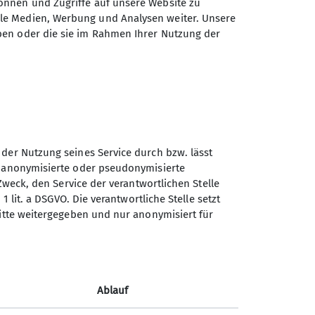
önnen und Zugriffe auf unsere Website zu
ale Medien, Werbung und Analysen weiter. Unsere
ben oder die sie im Rahmen Ihrer Nutzung der
en
 (z. B. Landes-, Regional- und Deutsche
ortkonzepts
 der Nutzung seines Service durch bzw. lässt
ainer:innen der Sektionen, Eltern und
n anonymisierte oder pseudonymisierte
Zweck, den Service der verantwortlichen Stelle
1 lit. a DSGVO. Die verantwortliche Stelle setzt
hmen in Abstimmung mit den
ritte weitergegeben und nur anonymisiert für
aft, diese Lizenz zeitnah zu erwerben
Ablauf