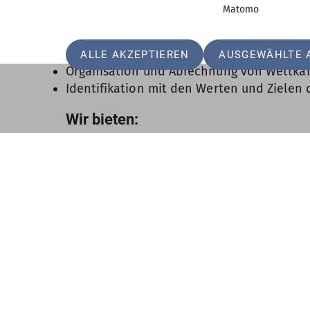
Eigene Erfahrung im (Leistungs-)Sportklette
Matomo
Freude an der Arbeit mit jungen Athlet:in
Organisationstalent, Zuverlässigkeit und 
Bereitschaft zu Wochenend- und Reisetätig
ALLE AKZEPTIEREN
AUSGEWÄHLTE 
Organisation und Abrechnung von Wettkam
Identifikation mit den Werten und Zielen 
Wir bieten:
Eine spannende, sinnstiftende Aufgabe i
Enge Zusammenarbeit mit einem motiviert
Möglichkeiten zur Aus- und Weiterbildung
Anerkennung und Wertschätzung ehrenamtli
Direkte Mitwirkung an der sportlichen Zu
Interessiert?
Dann freuen wir uns über deine aussagekrä
Hintergrunds) per E-Mail an: