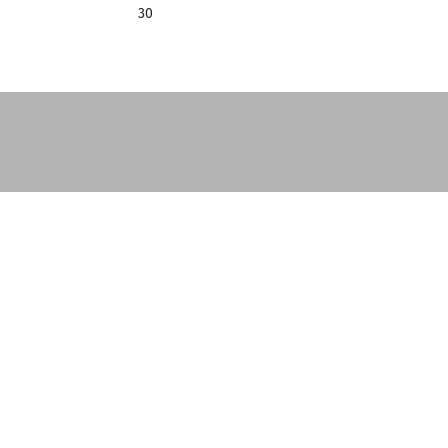
t als Athlet:in
30
elraum
t:innen
ng)
ivation und deines sportlichen