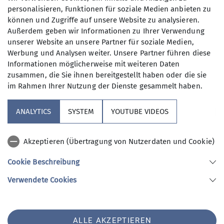
personalisieren, Funktionen für soziale Medien anbieten zu
können und Zugriffe auf unsere Website zu analysieren.
Außerdem geben wir Informationen zu Ihrer Verwendung
unserer Website an unsere Partner für soziale Medien,
Werbung und Analysen weiter. Unsere Partner führen diese
Informationen möglicherweise mit weiteren Daten
zusammen, die Sie ihnen bereitgestellt haben oder die sie
Das Sommerfest bietet für jede und jeden etwas.
im Rahmen Ihrer Nutzung der Dienste gesammelt haben.
Mit Live-Musik von "still friends", einem mobilen
ANALYTICS
SYSTEM
YOUTUBE VIDEOS
Kletterturm und vielen Mitmachangeboten:
Mitmachangebote der Jugend, wie z. B.
Akzeptieren (Übertragung von Nutzerdaten und Cookie)
Kistenklettern, Tischbouldern, Klettern am
Vertikaltuch, u. v. m.
Cookie Beschreibung
Angebote unserer Familiengruppen, wie
Verwendete Cookies
Kinderschminken
6m hoher Kletterturm
kostenloser Taxitransfer für (ältere) Mitglieder
ALLE AKZEPTIEREN
vom S-Bhf. Heerstraße zum Ökowerk und zurück