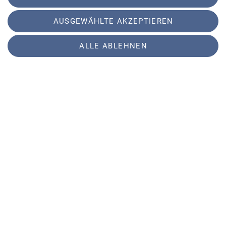
Infostände verschiedener Gruppen des
AUSGEWÄHLTE AKZEPTIEREN
AlpinClubs, die vorstellen, wer wir sind, was wir
alles so bieten
ALLE ABLEHNEN
kurz: warum man einfach bei uns dabei sein muss
;)
wir verschenken alte Bergliteratur
Flohmarkt
Kostenlose 45-minütige Führungen, wie z. b.
"Wasserwerk" und "Ökogarten"
Wann:
Sa, 27.6. von 14:00 - 22:00
Wo:
Ökowerk, Teufelsseechaussee 22, 14193 Berlin
Anfahrt mit BVG:
S-Bhf Heerstr mit kostenlosem
Taxitransfer für (ältere) Mitglieder (ACB-Ausweis!)
von der S-Bahn zum Ökowerk