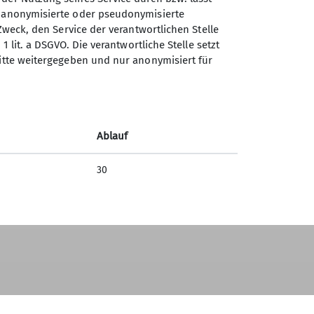
schgemäß eingeteilt werden. Alle
n anonymisierte oder pseudonymisierte
us der Quali „trainiert“ sein. Es gibt daher
Zweck, den Service der verantwortlichen Stelle
“-Einsätze.
1 lit. a DSGVO. Die verantwortliche Stelle setzt
ritte weitergegeben und nur anonymisiert für
oritz
moritz.trapp@dav-landesverband-
hmen relevant:
Ablauf
30