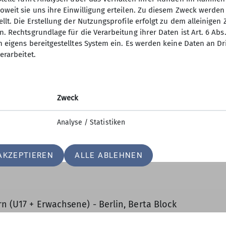
sichergestellt werden, dass alle wun
oweit sie uns ihre Einwilligung erteilen. Zu diesem Zweck werde
Schiedsrichter:innen/Judges sollten a
llt. Die Erstellung der Nutzungsprofile erfolgt zu dem alleinigen 
keine „nur Final-Schiedsrichter:innen
. Rechtsgrundlage für die Verarbeitung ihrer Daten ist Art. 6 Abs. 
n eigens bereitgestelltes System ein. Es werden keine Daten an D
Helferinnen und Helfer – bitte bei M
erarbeitet.
berlin.de
melden!
Für euch sind dabei folgende Zeitra
Zweck
Registrierung ab 08:00
Qualifikation ab 09:00
Analyse / Statistiken
Finale Iso Öffnung 14:45
Finale Damen ab 16:00
Finale Herren ab 17:45
AKZEPTIEREN
ALLE ABLEHNEN
rn (U17 + Erwachsene) - Berlin, Berta Block
 Meisterschaft Bouldern - Ort tba