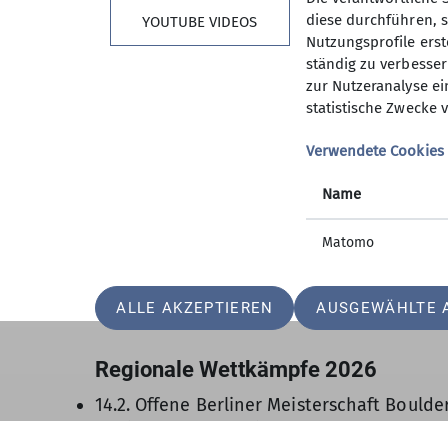
diese durchführen, s
YOUTUBE VIDEOS
Nutzungsprofile erste
ständig zu verbessern
zur Nutzeranalyse ei
statistische Zwecke v
Verwendete Cookies
Name
Matomo
ALLE AKZEPTIEREN
AUSGEWÄHLTE 
Regionale Wettkämpfe 2026
14.2. Offene Berliner Meisterschaft Boulde
7.3. (voraussichtlich) Offene Norddeutsche