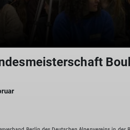
andesmeisterschaft Bou
bruar
esverband Berlin des Deutschen Alpenvereins in der B