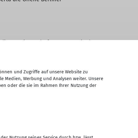
rliner Meisterschaften am 14.2. in der
 mehr Details in diesem Artikel:
önnen und Zugriffe auf unsere Website zu
lin.de/wettkampf/Wettkampf-
ale Medien, Werbung und Analysen weiter. Unsere
ben oder die sie im Rahmen Ihrer Nutzung der
ge Helfer:innen für die Bereiche
ones und Iso Finale
sowie
Boulder Judges
.
l den Einsatzbereich wünschen könnt.
hr bitte auch Flexibilität mitbringen in
isungen. Es kann leider nicht
 der Nutzung seines Service durch bzw. lässt