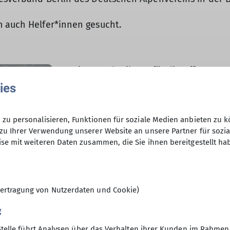
m auch Helfer*innen gesucht.
Die Ausschreibung für die Offenen Be
Berta Block ist nun online.
ies
Wenn ihr teilnehmen wollt, findet ihr
zu personalisieren, Funktionen für soziale Medien anbieten zu k
https://www.dav-landesverband-ber
zu Ihrer Verwendung unserer Website an unsere Partner für sozi
News/LM_Bouldern_Berlin_2026
se mit weiteren Daten zusammen, die Sie ihnen bereitgestellt ha
Zur Organisation suchen wir freiwilli
Registrierung
,
Call Zone Quali
,
Call Z
ertragung von Nutzerdaten und Cookie)
Dabei gilt, dass ihr euch prinizipiel
Einweisungen erfolgen. Jedoch müsst i
g
Sachen Einsatzzeiten und Rollenzuwe
Stelle führt Analysen über das Verhalten ihrer Kunden im Rahmen