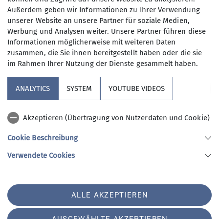
Mit (*) markierte Felder
Außerdem geben wir Informationen zu Ihrer Verwendung
Absenden
unserer Website an unsere Partner für soziale Medien,
sind Pflichtfelder
Werbung und Analysen weiter. Unsere Partner führen diese
Informationen möglicherweise mit weiteren Daten
zusammen, die Sie ihnen bereitgestellt haben oder die sie
im Rahmen Ihrer Nutzung der Dienste gesammelt haben.
Unsere Sektion
ANALYTICS
SYSTEM
YOUTUBE VIDEOS
Verbände
Akzeptieren (Übertragung von Nutzerdaten und Cookie)
Kooperationspartner
Cookie Beschreibung
Verwendete Cookies
Sektion AlpinClub Berlin des Deutschen Alpenvereins e.V.
Spielhagenstr. 4
10585 Berlin
Telefon +493034508804
ALLE AKZEPTIEREN
Kontakt