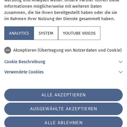
Werbung und Analysen weiter. Unsere Partner führen diese
Informationen möglicherweise mit weiteren Daten
zusammen, die Sie ihnen bereitgestellt haben oder die sie
im Rahmen Ihrer Nutzung der Dienste gesammelt haben.
Unsere Sektion
ANALYTICS
SYSTEM
YOUTUBE VIDEOS
Verbände
Akzeptieren (Übertragung von Nutzerdaten und Cookie)
Kooperationspartner
Cookie Beschreibung
Verwendete Cookies
Sektion AlpinClub Berlin des Deutschen Alpenvereins e.V.
Spielhagenstr. 4
10585 Berlin
Telefon +493034508804
ALLE AKZEPTIEREN
Kontakt
AUSGEWÄHLTE AKZEPTIEREN
AGB
Impressum
Datenschutz
Datenschutz-Einstellungen
ALLE ABLEHNEN