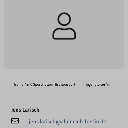
Trainer*in C Sportklettern Breitensport
Jugendleiter*in
Jens Larisch
jens.larisch@alpinclub-berlin.de