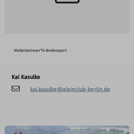
Kletterbetreuer*in Breitensport
Kai Kasulke
kai.kasulke@alpinclub-berlin.de