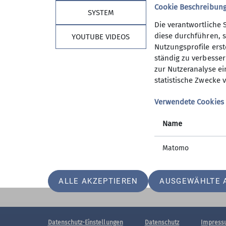
Cookie Beschreibun
SYSTEM
Die verantwortliche 
diese durchführen, s
YOUTUBE VIDEOS
Nutzungsprofile erste
Unsere Sektion
Ver
ständig zu verbessern
zur Nutzeranalyse ei
Mitglied werden
DAV-Lan
statistische Zwecke v
Geschäftsstelle
DAV-Bun
Satzung
Verwendete Cookies
Ehrenamt
Name
Matomo
ALLE AKZEPTIEREN
AUSGEWÄHLTE 
Datenschutz-Einstellungen
Datenschutz
Impress