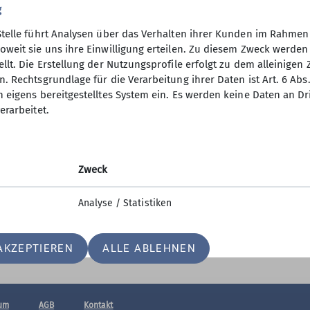
g
Stelle führt Analysen über das Verhalten ihrer Kunden im Rahmen
oweit sie uns ihre Einwilligung erteilen. Zu diesem Zweck werde
llt. Die Erstellung der Nutzungsprofile erfolgt zu dem alleinigen 
bände
Kooperationspartn
. Rechtsgrundlage für die Verarbeitung ihrer Daten ist Art. 6 Abs. 
n eigens bereitgestelltes System ein. Es werden keine Daten an D
desverband Berlin
Südbloc
erarbeitet.
desverband
Ostbloc
Southrock
Bouldergarten
Zweck
Berta Block
Analyse / Statistiken
AKZEPTIEREN
ALLE ABLEHNEN
um
AGB
Kontakt