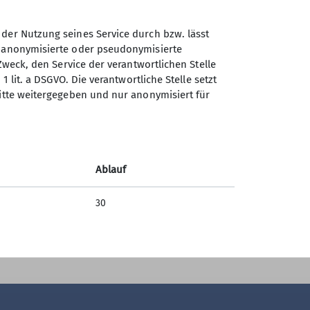
 der Nutzung seines Service durch bzw. lässt
n anonymisierte oder pseudonymisierte
Sektion AlpinClub Berlin des
Zweck, den Service der verantwortlichen Stelle
Deutschen Alpenvereins e.V.
er
1 lit. a DSGVO. Die verantwortliche Stelle setzt
ritte weitergegeben und nur anonymisiert für
Spielhagenstr. 4
10585 Berlin
Telefon +493034508804
Ablauf
Kontakt
30